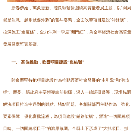
新春伊始，萬象更新。陸良縣緊緊圍繞高質量發展主題，以“開局
就是決戰、起步就要沖刺”的奮斗姿態，全面吹響項目建設“沖鋒號”，
拉滿施工“進度條”，全力沖刺一季度“開門紅”，為全年經濟社會高質量
發展奠定堅實基礎。
一、 高位推動，吹響項目建設“集結號”
陸良縣堅持把項目建設作為推動經濟社會發展的“主引擎”和“強支
撐”。縣委、縣政府主要領導靠前指揮，深入一線調研督導，現場協調
解決項目推進中遇到的難點、堵點問題。各相關部門主動作為，強化
要素保障，優化審批流程，為項目建設“鋪路架橋”，營造“一切圍繞項
目轉、一切圍繞項目干”的濃厚氛圍。全縣上下形成了“大抓項目、抓