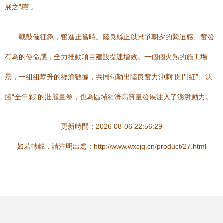
展之“穩”。
戰鼓催征急，奮進正當時。陸良縣正以只爭朝夕的緊迫感、奮發
有為的使命感，全力推動項目建設提速增效。一個個火熱的施工場
景，一組組攀升的經濟數據，共同勾勒出陸良奮力沖刺“開門紅”、決
勝“全年彩”的壯麗畫卷，也為區域經濟高質量發展注入了澎湃動力。
更新時間：2026-08-06 22:56:29
如若轉載，請注明出處：http://www.wxcjq.cn/product/27.html