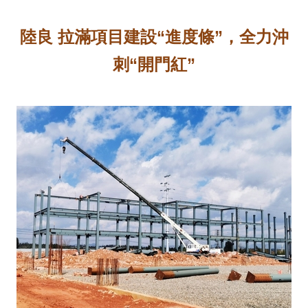
陸良 拉滿項目建設“進度條”，全力沖
刺“開門紅”