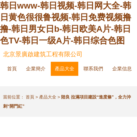
韩日www-韩日视频-韩日网大全-韩
日黄色很很鲁视频-韩日免费视频撸
撸-韩日男女日b-韩日欧美A片-韩日
色TV-韩日一级A片-韩日综合色图
北京景廣啟建筑工程有限公司
首頁
企業簡介
產品大全
聯系我們
企業信息
當前位置：
首頁
>
產品大全
>
陸良 拉滿項目建設“進度條”，全力沖
刺“開門紅”